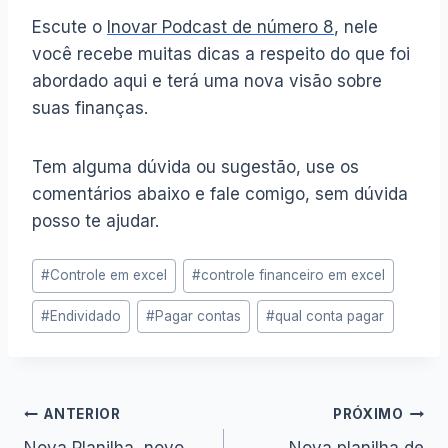
Escute o
Inovar Podcast de número 8
, nele
você recebe muitas dicas a respeito do que foi
abordado aqui e terá uma nova visão sobre
suas finanças.
Tem alguma dúvida ou sugestão, use os
comentários abaixo e fale comigo, sem dúvida
posso te ajudar.
Tags
#
Controle em excel
#
controle financeiro em excel
do
#
Endividado
#
Pagar contas
#
qual conta pagar
Post:
Navegação
ANTERIOR
PRÓXIMO