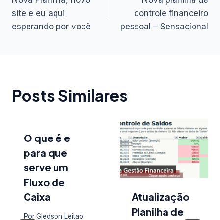
Nova Planilha, novo
Nova planilha de
de
site e eu aqui
controle financeiro
esperando por você
pessoal – Sensacional
Post
Posts Similares
O que é e
para que
serve um
Fluxo de
Caixa
Atualização
Planilha de
Por
Gledson Leitao