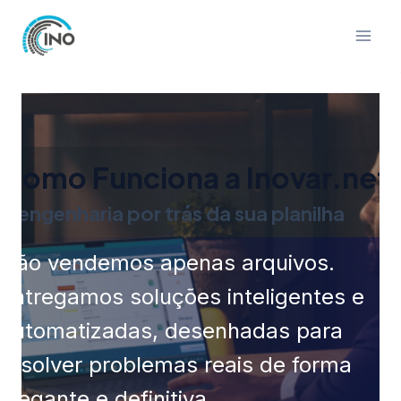
Pular
para
o
Conteúdo
Como Funciona a Inovar.net
A engenharia por trás da sua planilha
Não vendemos apenas arquivos.
Entregamos soluções inteligentes e
automatizadas, desenhadas para
resolver problemas reais de forma
elegante e definitiva.