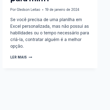
Por
Gledson Leitao
19 de janeiro de 2024
Se você precisa de uma planilha em
Excel personalizada, mas não possui as
habilidades ou o tempo necessário para
criá-la, contratar alguém é a melhor
opção.
COMO
LER MAIS
CONTRATAR
ALGUÉM
PARA
CRIAR
UMA
PLANILHA
EM
EXCEL
PERSONALIZADA
PARA