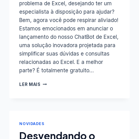
problema de Excel, desejando ter um
especialista à disposição para ajudar?
Bem, agora você pode respirar aliviado!
Estamos emocionados em anunciar o
lançamento do nosso ChatBot de Excel,
uma solução inovadora projetada para
simplificar suas dúvidas e consultas
relacionadas ao Excel. E a melhor
parte? É totalmente gratuito…
CHATBOT
LER MAIS
EXCEL:
SUA
NOVA
FERRAMENTA
GRATUITA
NO
NOVIDADES
SITE
Desvendando o
INOVAR.NET!