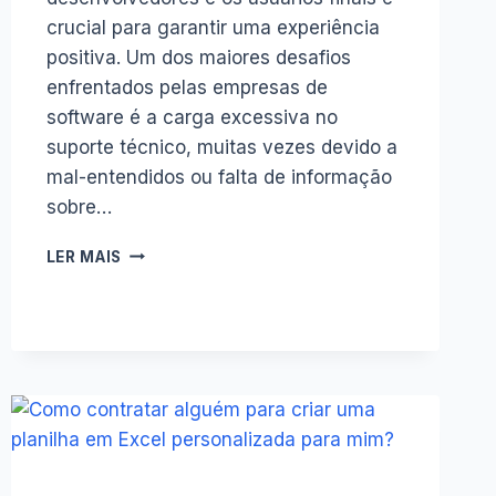
crucial para garantir uma experiência
positiva. Um dos maiores desafios
enfrentados pelas empresas de
software é a carga excessiva no
suporte técnico, muitas vezes devido a
mal-entendidos ou falta de informação
sobre…
COMO
LER MAIS
O
CHANGELOG
PODE
REDUZIR
A
CARGA
DE
SUPORTE
TÉCNICO