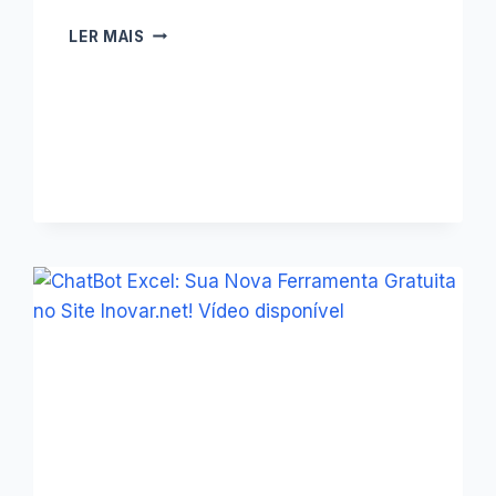
📊
LER MAIS
CONTROLE
FINANCEIRO
PARA
OFICINAS
MECÂNICAS
🚗