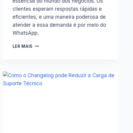
essencial do mundo dos negócios. Os
clientes esperam respostas rápidas e
eficientes, e uma maneira poderosa de
atender a essa demanda é por meio do
WhatsApp.
VANTAGENS
LER MAIS
DE
TER
UM
ATENDIMENTO
NO
WHATSAPP
24H
PARA
SUA
EMPRESA