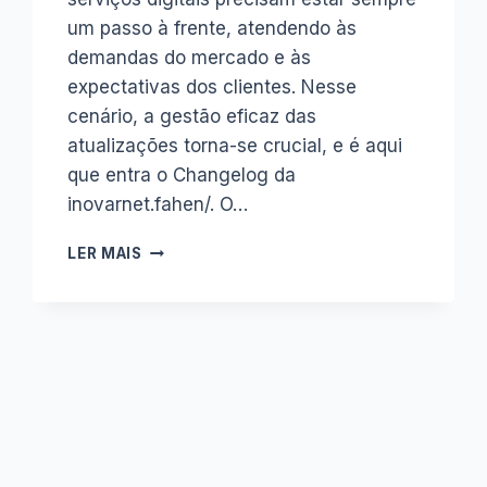
um passo à frente, atendendo às
demandas do mercado e às
expectativas dos clientes. Nesse
cenário, a gestão eficaz das
atualizações torna-se crucial, e é aqui
que entra o Changelog da
inovarnet.fahen/. O…
DESVENDANDO
LER MAIS
O
CHANGELOG:
O
SISTEMA
QUE
TRANSFORMA
ATUALIZAÇÕES
EM
EXPERIÊNCIAS
SIGNIFICATIVAS