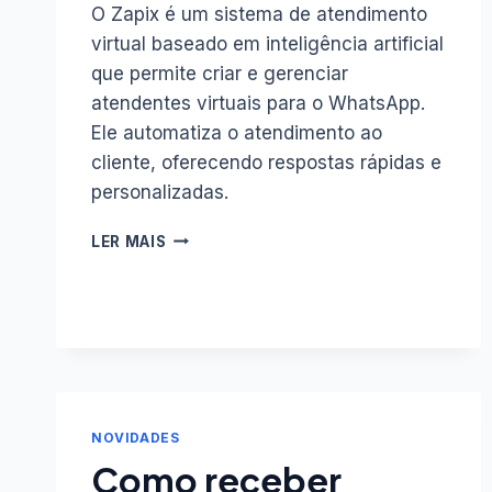
O Zapix é um sistema de atendimento
virtual baseado em inteligência artificial
que permite criar e gerenciar
atendentes virtuais para o WhatsApp.
Ele automatiza o atendimento ao
cliente, oferecendo respostas rápidas e
personalizadas.
INTELIGÊNCIA
LER MAIS
ARTIFICIAL
E
WHATSAPP:
TRANSFORMANDO
A
COMUNICAÇÃO
COM
O
NOVIDADES
CLIENTE
ATRAVÉS
Como receber
DO