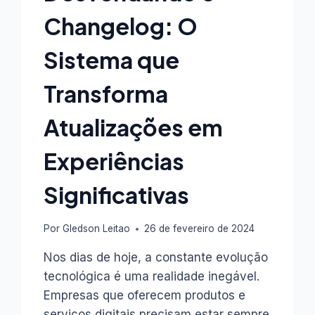
VÍDEO
Changelog: O
DISPONÍVEL
Sistema que
Transforma
Atualizações em
Experiências
Significativas
Por
Gledson Leitao
26 de fevereiro de 2024
Nos dias de hoje, a constante evolução
tecnológica é uma realidade inegável.
Empresas que oferecem produtos e
serviços digitais precisam estar sempre