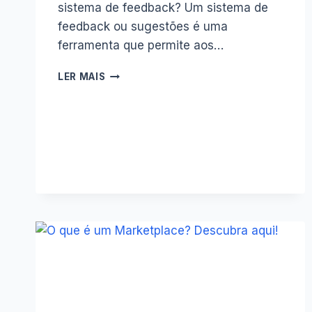
sistema de feedback? Um sistema de
feedback ou sugestões é uma
ferramenta que permite aos…
COMO
LER MAIS
RECEBER
SUGESTÕES
USANDO
UM
SISTEMA
DE
FEEDBACK
E
CHANGELOG