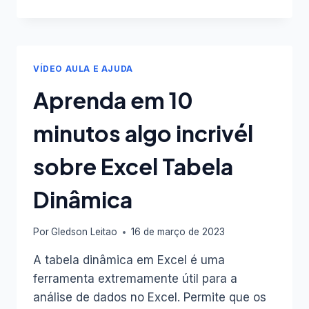
EXCEL:
SUA
NOVA
FERRAMENTA
GRATUITA
VÍDEO AULA E AJUDA
NO
SITE
Aprenda em 10
INOVAR.NET!
VÍDEO
minutos algo incrivél
DISPONÍVEL
sobre Excel Tabela
Dinâmica
Por
Gledson Leitao
16 de março de 2023
A tabela dinâmica em Excel é uma
ferramenta extremamente útil para a
análise de dados no Excel. Permite que os