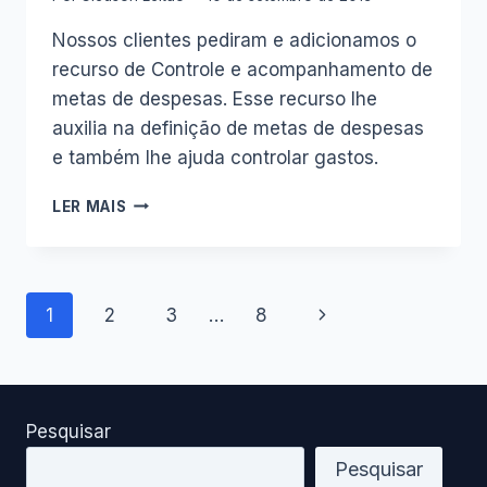
Nossos clientes pediram e adicionamos o
recurso de Controle e acompanhamento de
metas de despesas. Esse recurso lhe
auxilia na definição de metas de despesas
e também lhe ajuda controlar gastos.
RECURSO
LER MAIS
METAS
DE
DESPESAS
NA
Navegação
Página
1
2
3
…
8
PLANILHA
FINANÇAS
Seguinte
da
PESSOAIS
COMPLETA
(VÍDEO)
Página
Pesquisar
Pesquisar