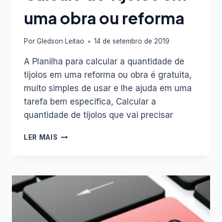
POUPANÇA
uma obra ou reforma
(APORTE)
Por
Gledson Leitao
14 de setembro de 2019
A Planilha para calcular a quantidade de
tijolos em uma reforma ou obra é gratuita,
muito simples de usar e lhe ajuda em uma
tarefa bem especifica, Calcular a
quantidade de tijolos que vai precisar
PLANILHA
LER MAIS
GRÁTIS
PARA
CALCULO
DE
TIJOLOS
EM
UMA
OBRA