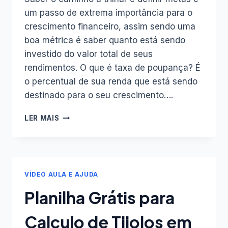
um passo de extrema importância para o
crescimento financeiro, assim sendo uma
boa métrica é saber quanto está sendo
investido do valor total de seus
rendimentos. O que é taxa de poupança? É
o percentual de sua renda que está sendo
destinado para o seu crescimento….
O
LER MAIS
QUE
É
E
QUAL
A
VÍDEO AULA E AJUDA
IMPORTÂNCIA
DE
Planilha Grátis para
SUA
TAXA
Calculo de Tijolos em
DE