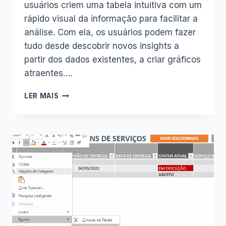
usuários criem uma tabela intuitiva com um
rápido visual da informação para facilitar a
análise. Com ela, os usuários podem fazer
tudo desde descobrir novos insights a
partir dos dados existentes, a criar gráficos
atraentes….
APRENDA
LER MAIS
EM
10
MINUTOS
ALGO
INCRIVÉL
SOBRE
EXCEL
TABELA
DINÂMICA