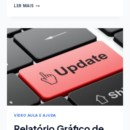
NOVO
LER MAIS
RELATÓRIO
GRÁFICO
DE
BARRAS
DE
CONTAS
NA
PLANILHA
FINANÇAS
PESSOAIS
VÍDEO AULA E AJUDA
Relatório Gráfico de