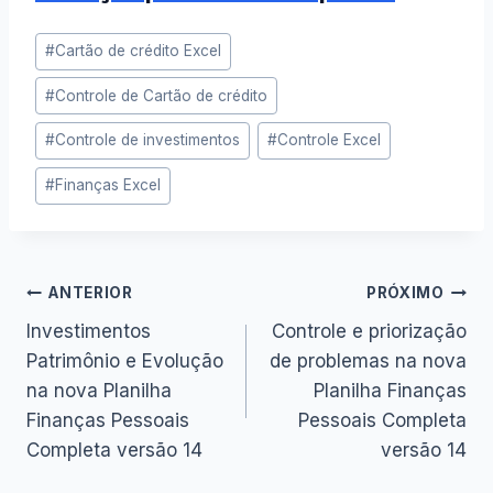
Tags
#
Cartão de crédito Excel
do
#
Controle de Cartão de crédito
Post:
#
Controle de investimentos
#
Controle Excel
#
Finanças Excel
Navegação
ANTERIOR
PRÓXIMO
Investimentos
Controle e priorização
de
Patrimônio e Evolução
de problemas na nova
na nova Planilha
Planilha Finanças
Post
Finanças Pessoais
Pessoais Completa
Completa versão 14
versão 14