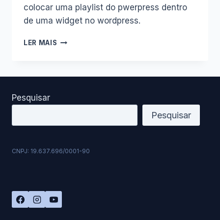
colocar uma playlist do pwerpress dentro
de uma widget no wordpress.
COMO
LER MAIS
COLOCAR
O
PLAYER
DO
PODCAST
Pesquisar
EM
DESTAQUE
Pesquisar
EM
SEU
SITE
CNPJ: 19.637.696/0001-90