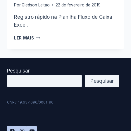
Por
Gledson Leitao
22 de fevereiro de 2019
Registro rápido na Planilha Fluxo de Caixa
Excel.
PLANILHA
LER MAIS
FLUXO
DE
CAIXA
5.15.015
–
Pesquisar
MAIS
PRODUTIVIDADE
Pesquisar
PARA
VOCÊ
CNPJ: 19.637.696/0001-90