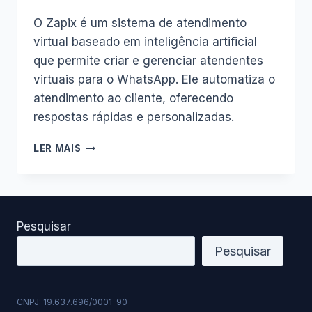
O Zapix é um sistema de atendimento
virtual baseado em inteligência artificial
que permite criar e gerenciar atendentes
virtuais para o WhatsApp. Ele automatiza o
atendimento ao cliente, oferecendo
respostas rápidas e personalizadas.
INTELIGÊNCIA
LER MAIS
ARTIFICIAL
E
WHATSAPP:
TRANSFORMANDO
A
Pesquisar
COMUNICAÇÃO
COM
Pesquisar
O
CLIENTE
ATRAVÉS
CNPJ: 19.637.696/0001-90
DO