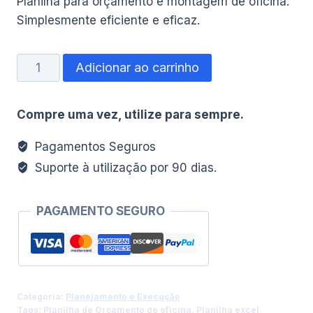
Planilha para orçamento e montagem de oficina.
Simplesmente eficiente e eficaz.
Planilha
Adicionar ao carrinho
Inventário
e
Compre uma vez, utilize para sempre.
orçamento
para
Pagamentos Seguros
montar
Suporte à utilização por 90 dias.
Oficina
quantidade
PAGAMENTO SEGURO
Categoria:
Planejamento e Execução
Tags:
Planilha de Orçamento de oficina
,
Planilha excel
,