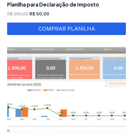
Planilha para Declaração de Imposto
O
O
R$
200,00
R$
50,00
preço
preço
original
atual
COMPRAR PLANILHA
era:
é:
R$ 200,00.
R$ 50,00.