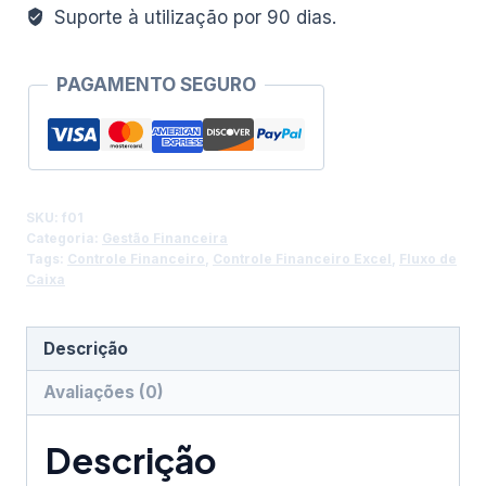
Suporte à utilização por 90 dias.
PAGAMENTO SEGURO
SKU:
f01
Categoria:
Gestão Financeira
Tags:
Controle Financeiro
,
Controle Financeiro Excel
,
Fluxo de
Caixa
Descrição
Avaliações (0)
Descrição