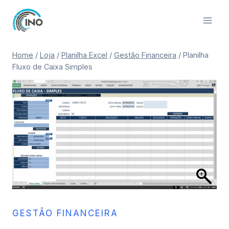
Pular
para
o
Conteúdo
Home
/
Loja
/
Planilha Excel
/
Gestão Financeira
/
Planilha
Fluxo de Caixa Simples
GESTÃO FINANCEIRA