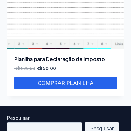
Planilha para Declaração de Imposto
O
O
R$
200,00
R$
50,00
preço
preço
original
atual
COMPRAR PLANILHA
era:
é:
R$ 200,00.
R$ 50,00.
Pesquisar
Pesquisar