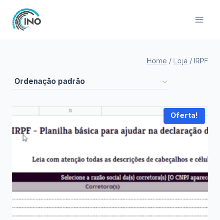
Pular
para
o
Conteúdo
Home
/
Loja
/
IRPF
Oferta!