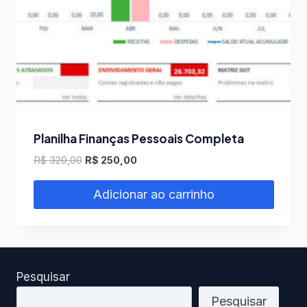
Planilha Finanças Pessoais Completa
O
O
R$
320,00
R$
250,00
preço
preço
original
atual
Adicionar ao carrinho
era:
é:
R$ 320,00.
R$ 250,00.
Pesquisar
Pesquisar