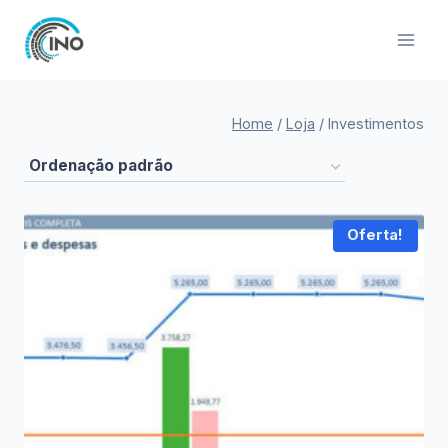
Pular
para
o
Conteúdo
Home
/
Loja
/
Investimentos
Oferta!