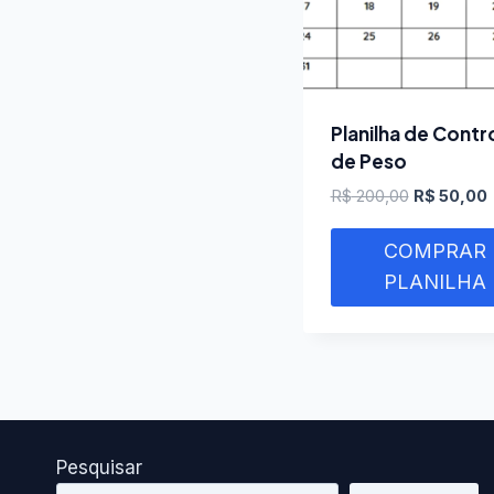
Planilha de Contr
de Peso
O
R$
200,00
R$
50,00
preço
original
a
COMPRAR
era:
é
PLANILHA
R$ 200,00.
R
Pesquisar