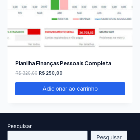
Planilha Finanças Pessoais Completa
O
O
R$
320,00
R$
250,00
preço
preço
original
atual
Adicionar ao carrinho
era:
é:
R$ 320,00.
R$ 250,00.
Pesquisar
Pesquisar