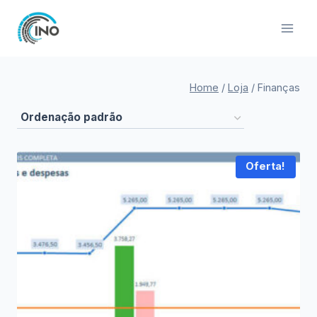
Pular
para
o
Conteúdo
Home
/
Loja
/
Finanças
Oferta!