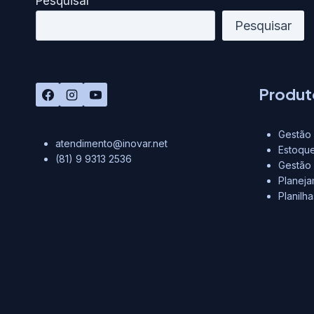
Pesquisar
Pesquisar
Produt
Gestão 
atendimento@inovar.net
Estoque
(81) 9 9313 2536
Gestão
Planej
Planilh