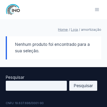
Pular
para
o
Conteúdo
Home
/
Loja
/
amortização
Nenhum produto foi encontrado para a
sua seleção.
Pesquisar
Pesquisar
CNPJ: 19.637.696/0001-90