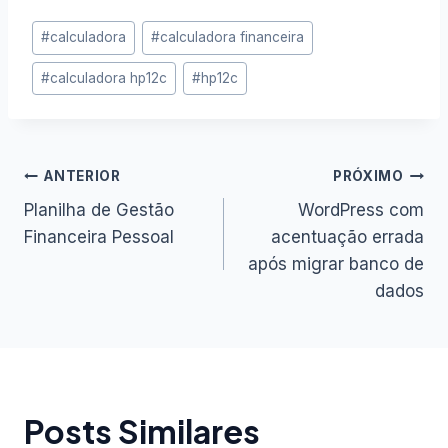
Tags
#
calculadora
#
calculadora financeira
do
#
calculadora hp12c
#
hp12c
Post:
Navegação
ANTERIOR
PRÓXIMO
Planilha de Gestão
WordPress com
de
Financeira Pessoal
acentuação errada
após migrar banco de
Post
dados
Posts Similares