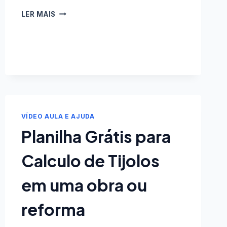
RELATÓRIO
LER MAIS
DE
CONTAS
E
CARTÕES
NA
PLANILHA
FINANÇAS
PESSOAIS
COMPLETA
VÍDEO AULA E AJUDA
Planilha Grátis para
Calculo de Tijolos
em uma obra ou
reforma