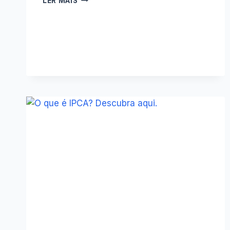
LER MAIS
RELATÓRIO
GRÁFICO
DE
BARRAS
DE
CONTAS
NA
PLANILHA
FINANÇAS
PESSOAIS