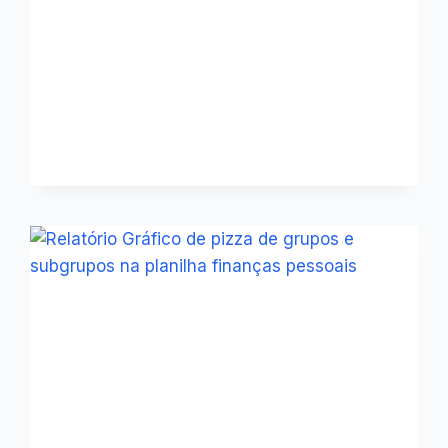
O
QUE
É
ISSO?