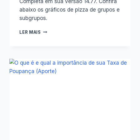
Completa em sua versão 14.77. Confira
abaixo os gráficos de pizza de grupos e
subgrupos.
RELATÓRIO
LER MAIS
GRÁFICO
DE
PIZZA
DE
GRUPOS
E
SUBGRUPOS
NA
PLANILHA
FINANÇAS
PESSOAIS