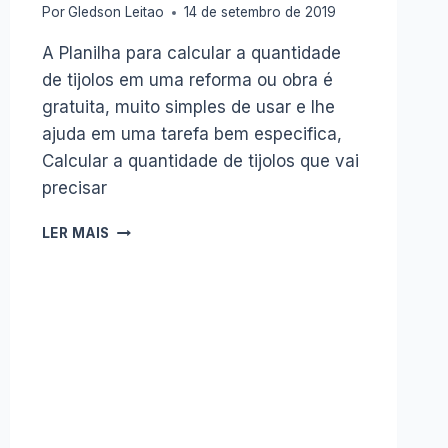
Por
Gledson Leitao
14 de setembro de 2019
A Planilha para calcular a quantidade
de tijolos em uma reforma ou obra é
gratuita, muito simples de usar e lhe
ajuda em uma tarefa bem especifica,
Calcular a quantidade de tijolos que vai
precisar
PLANILHA
LER MAIS
GRÁTIS
PARA
CALCULO
DE
TIJOLOS
EM
UMA
OBRA
OU
REFORMA