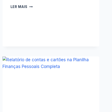
O
LER MAIS
QUE
É,
E
PARA
QUE
SERVE
UM
PLANO
DE
CONTAS?