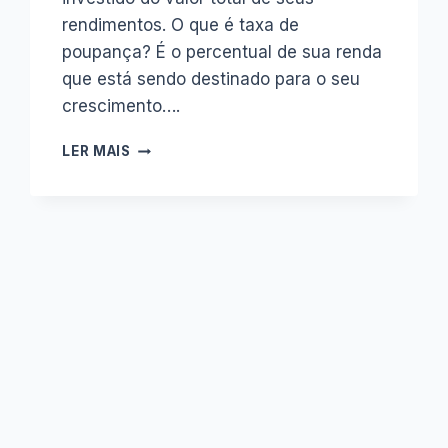
rendimentos. O que é taxa de
poupança? É o percentual de sua renda
que está sendo destinado para o seu
crescimento….
O
LER MAIS
QUE
É
E
QUAL
A
IMPORTÂNCIA
DE
SUA
TAXA
DE
POUPANÇA
(APORTE)