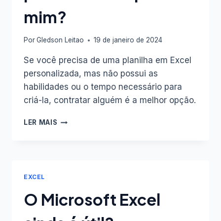
mim?
Por
Gledson Leitao
19 de janeiro de 2024
Se você precisa de uma planilha em Excel
personalizada, mas não possui as
habilidades ou o tempo necessário para
criá-la, contratar alguém é a melhor opção.
COMO
LER MAIS
CONTRATAR
ALGUÉM
PARA
CRIAR
UMA
EXCEL
PLANILHA
EM
O Microsoft Excel
EXCEL
PERSONALIZADA