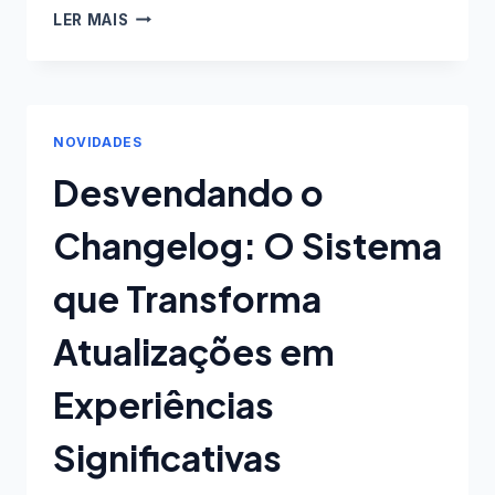
COMO
LER MAIS
RECEBER
SUGESTÕES
USANDO
UM
SISTEMA
NOVIDADES
DE
FEEDBACK
Desvendando o
E
CHANGELOG
Changelog: O Sistema
que Transforma
Atualizações em
Experiências
Significativas