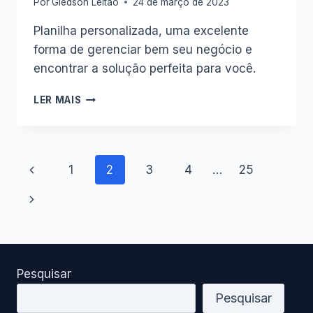
Por
Gledson Leitao
24 de março de 2023
Planilha personalizada, uma excelente
forma de gerenciar bem seu negócio e
encontrar a solução perfeita para você.
PLANILHA
LER MAIS
PERSONALIZADA
PARA
SEU
NEGÓCIO.
Navegação
Página
1
2
3
4
…
25
Anterior
da
Página
Seguinte
Página
Pesquisar
Pesquisar