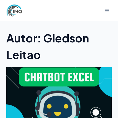
Pular
para
o
Conteúdo
Autor: Gledson
Leitao