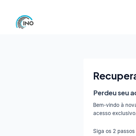
Pular
para
o
Conteúdo
Recupera
Perdeu seu a
Bem-vindo à nova
acesso exclusivo
Siga os 2 passos