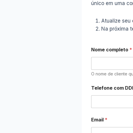
único em uma com
Atualize seu
Na próxima t
Nome completo
*
O nome de cliente qu
c
Telefone com D
o
m
p
l
e
t
Email
*
o
D