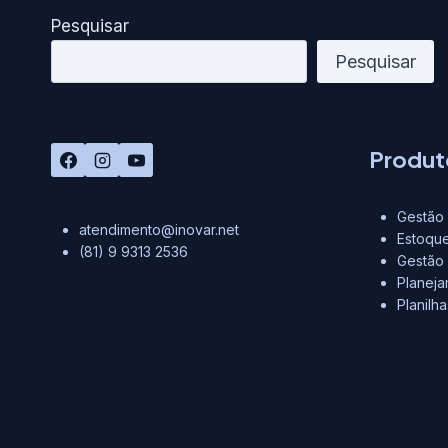
Pesquisar
Pesquisar
Produt
Gestão 
atendimento@inovar.net
Estoque
(81) 9 9313 2536
Gestão
Planej
Planilh