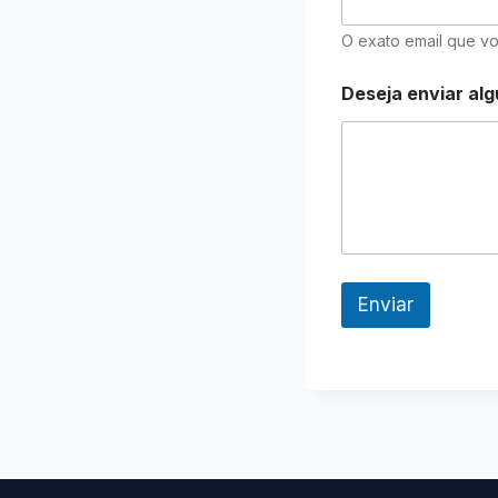
D
D
O exato email que vo
E
m
a
Deseja enviar al
i
l
Enviar