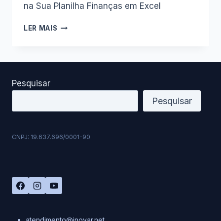
na Sua Planilha Finanças em Excel
CRIAR
LER MAIS
E
RESTAURAR
BACKUP
NA
NOVA
Pesquisar
PLANILHA
FINANÇAS
Pesquisar
PESSOAIS
COMPLETA
VERSÃO
CNPJ: 19.637.696/0001-90
14
atendimento@inovar.net