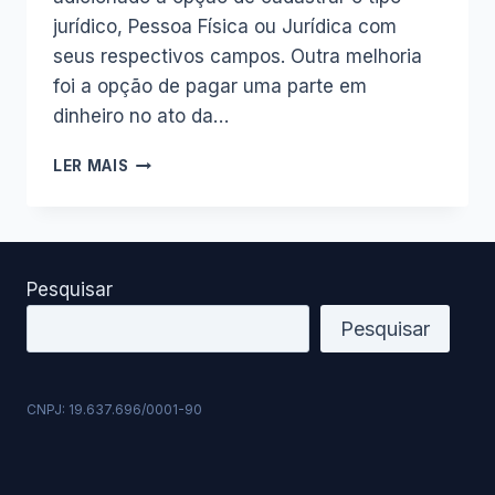
jurídico, Pessoa Física ou Jurídica com
seus respectivos campos. Outra melhoria
foi a opção de pagar uma parte em
dinheiro no ato da…
ATUALIZAÇÃO
LER MAIS
PLANILHA
DO
PRESTADOR
DE
SERVIÇOS
Pesquisar
1.3.1
Pesquisar
CNPJ: 19.637.696/0001-90