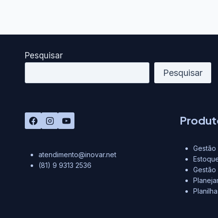
Pesquisar
Pesquisar
Produt
Gestão 
atendimento@inovar.net
Estoque
(81) 9 9313 2536
Gestão
Planej
Planilh