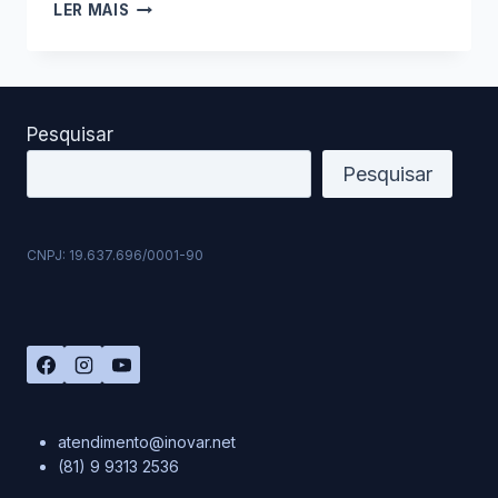
NOVOS
LER MAIS
RECURSOS
PLANILHA
FINANÇAS
PESSOAIS
COMPLETA
Pesquisar
VERSÃO
14.21
Pesquisar
–
VÍDEO
CNPJ: 19.637.696/0001-90
atendimento@inovar.net
(81) 9 9313 2536